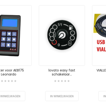
ter voor AEB175
lovato easy fast
VIALLE
Leonardo
schakelaar...
N WINKELWAGEN
IN WINKELWAGEN
I