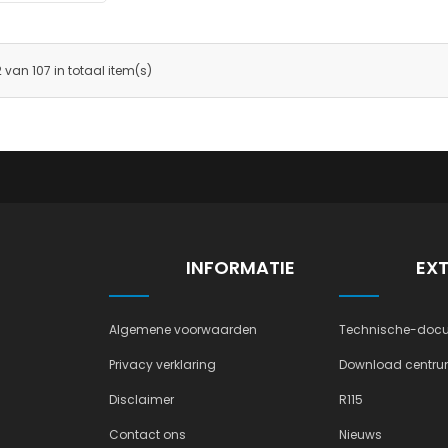
2 van 107 in totaal item(s)
INFORMATIE
EX
Algemene voorwaarden
Technische-docu
Privacy verklaring
Download centr
Disclaimer
R115
Contact ons
Nieuws