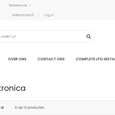
Nederlands

Welkom klant!
Log in
OVER ONS
CONTACT ONS
COMPLETE LPG INSTA
tronica
Er zijn 12 producten.