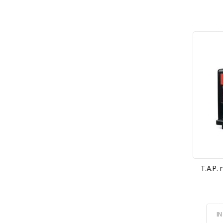
T.A.P.
I