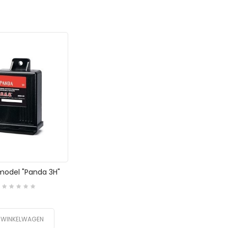
 model "Panda 3H"
N WINKELWAGEN