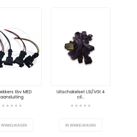
tekkers tbv MED
Uitschakelset LSI/VGI 4
aansluiting
cil...
N WINKELWAGEN
IN WINKELWAGEN