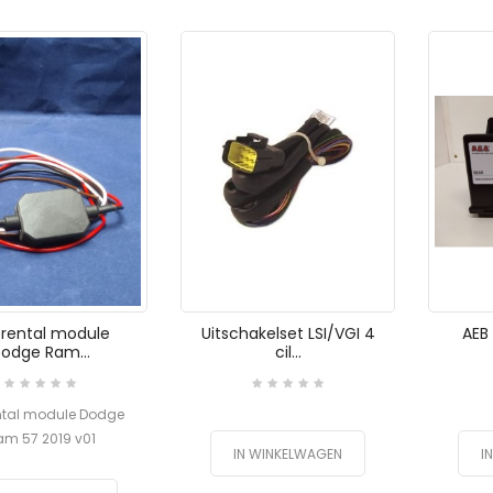
rental module
Uitschakelset LSI/VGI 4
AEB 
odge Ram...
cil...
ntal module Dodge
m 57 2019 v01
IN WINKELWAGEN
I