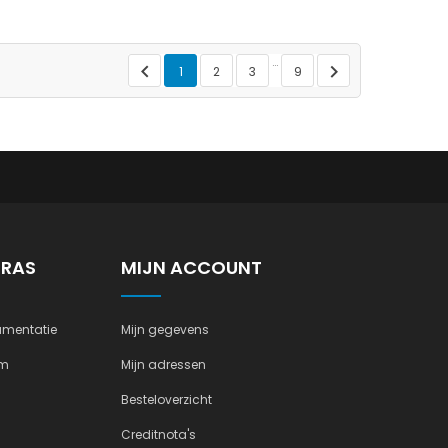
…


1
2
3
9
TRAS
MIJN ACCOUNT
mentatie
Mijn gegevens
um
Mijn adressen
Besteloverzicht
Creditnota's