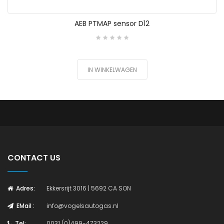
AEB PTMAP sensor D12
IN WINKELWAGEN
CONTACT US
Adres:
Ekkersrijt 3016 | 5692 CA SON
EMail :
info@vogelsautogas.nl
Tel:
0031 (0)499-473229