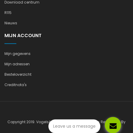
Download centrum
R115
Nieuws
MIJN ACCOUNT
Mijn gegevens
Mijn adressen
Besteloverzicht
Creditnota's
Copyright 2019. VogelsAutogassystemen All Rights Reserved - By
Leave us a message
willbefine.nl